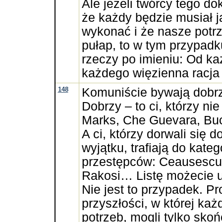
Ale jeżeli twórcy tego do
że każdy będzie musiał 
wykonać i że nasze potrz
pułap, to w tym przypad
rzeczy po imieniu: Od ka
każdego więzienna racja
148
Komuniście bywają dobrzy
Dobrzy – to ci, którzy nie
Marks, Che Guevara, Buc
A ci, którzy dorwali się 
wyjątku, trafiają do kateg
przestępców: Ceausescu,
Rakosi… Listę możecie u
Nie jest to przypadek. P
przyszłości, w której ka
potrzeb, mogli tylko skoń