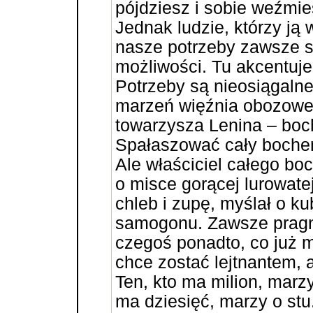
pójdziesz i sobie weźmies
Jednak ludzie, którzy ją 
nasze potrzeby zawsze 
możliwości. Tu akcentuj
Potrzeby są nieosiągalne
marzeń więźnia obozowe
towarzysza Lenina – boc
Spałaszować cały boche
Ale właściciel całego bo
o misce gorącej lurowatej
chleb i zupę, myślał o k
samogonu. Zawsze pragn
czegoś ponadto, co już 
chce zostać lejtnantem, a
Ten, kto ma milion, marzy
ma dziesięć, marzy o stu.