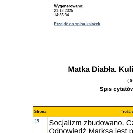
Wygenerowano:
21.12.2025
14:35:34
Przejdź do spisu książek
Matka Diabła. Ku
( 
Spis cytatów
Strona
Treść 
15
Socjalizm zbudowano. Cz
Odpowiedź Marksa jest pr