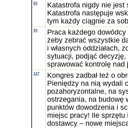
83
Katastrofa nigdy nie jest
Katastrofa następuje wsk
tym każdy ciągnie za sob
93
Praca każdego dowódcy 
żeby zebrać wszystkie da
i własnych oddziałach, z
sytuacji, podjąć decyzję
sprawować kontrolę nad
127
Kongres zadbał też o obr
Pieniędzy na nią wydali 
pozahoryzontalne, na s
ostrzegania, na budowę 
punktów dowodzenia i sch
miejsc pracy! Ile sprzętu 
dostawcy – nowe miejsc