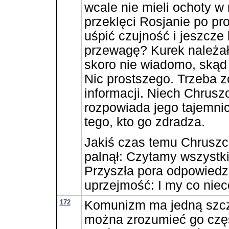
wcale nie mieli ochoty w n
przeklęci Rosjanie po pr
uśpić czujność i jeszcze
przewagę? Kurek należało
skoro nie wiadomo, skąd
Nic prostszego. Trzeba 
informacji. Niech Chrusz
rozpowiada jego tajemni
tego, kto go zdradza.
Jakiś czas temu Chrusz
palnął: Czytamy wszystki
Przyszła pora odpowiedz
uprzejmość: I my co nie
172
Komunizm ma jedną szcz
można zrozumieć go czę