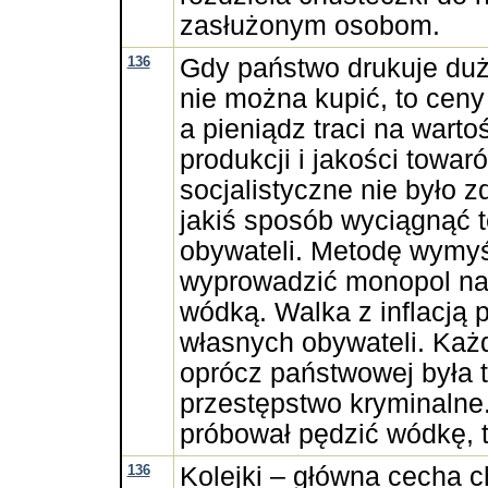
zasłużonym osobom.
136
Gdy państwo drukuje dużo
nie można kupić, to ceny
a pieniądz traci na warto
produkcji i jakości towa
socjalistyczne nie było 
jakiś sposób wyciągnąć t
obywateli. Metodę wymyś
wyprowadzić monopol na 
wódką. Walka z inflacją p
własnych obywateli. Każ
oprócz państwowej była 
przestępstwo kryminalne
próbował pędzić wódkę, tr
136
Kolejki – główna cecha c