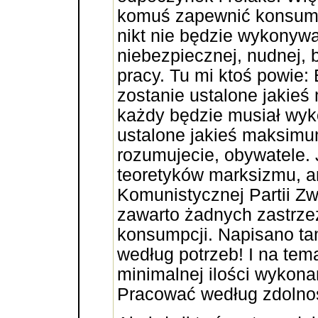
komuś zapewnić konsump
nikt nie będzie wykonywa
niebezpiecznej, nudnej, 
pracy. Tu mi ktoś powie
zostanie ustalone jakieś
każdy będzie musiał wyko
ustalone jakieś maksimu
rozumujecie, obywatele.
teoretyków marksizmu, a
Komunistycznej Partii Z
zawarto żadnych zastrze
konsumpcji. Napisano t
według potrzeb! I na te
minimalnej ilości wykonan
Pracować według zdolnośc