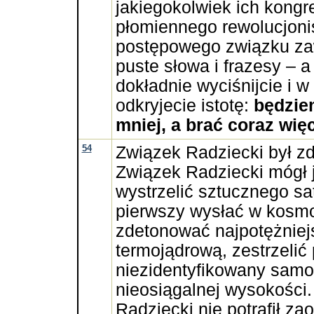
jakiegokolwiek ich kong
płomiennego rewolucjonis
postępowego związku za
puste słowa i frazesy – a
dokładnie wyciśnijcie i w
odkryjecie istotę:
będzie
mniej, a brać coraz wię
54
Związek Radziecki był zd
Związek Radziecki mógł 
wystrzelić sztucznego sat
pierwszy wysłać w kosm
zdetonować najpotężniej
termojądrową, zestrzelić 
niezidentyfikowany samo
nieosiągalnej wysokości
Radziecki nie potrafił za