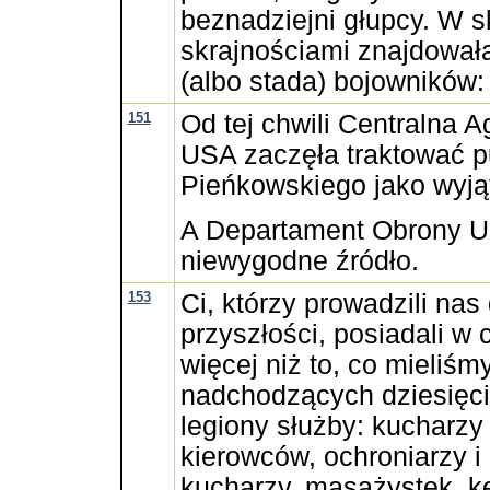
beznadziejni głupcy. W s
skrajnościami znajdowała
(albo stada) bojowników: 
151
Od tej chwili Centralna
USA zaczęła traktować p
Pieńkowskiego jako wyją
A Departament Obrony U
niewygodne źródło.
153
Ci, którzy prowadzili nas
przyszłości, posiadali w 
więcej niż to, co mieliś
nadchodzących dziesięcio
legiony służby: kucharzy 
kierowców, ochroniarzy i
kucharzy, masażystek, k