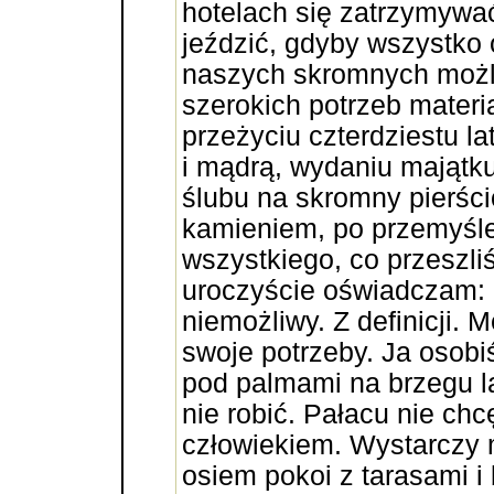
hotelach się zatrzymywać
jeździć, gdyby wszystko 
naszych skromnych możli
szerokich potrzeb mater
przeżyciu czterdziestu la
i mądrą, wydaniu majątku
ślubu na skromny pierśc
kamieniem, po przemyśle
wszystkiego, co przeszli
uroczyście oświadczam:
niemożliwy. Z definicji.
swoje potrzeby. Ja osob
pod palmami na brzegu l
nie robić. Pałacu nie ch
człowiekiem. Wystarczy m
osiem pokoi z tarasami i