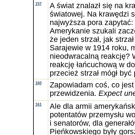
157
A świat znalazł się na kr
światowej. Na krawędzi 
najwyższa pora zapytać: 
Amerykanie szukali zacze
że jeden strzał, jak strza
Sarajewie w 1914 roku, 
nieodwracalną reakcję? 
reakcję łańcuchową w d
przecież strzał mógł być
160
Zapowiadam coś, co jest
przewidzenia.
Expect un
161
Ale dla armii amerykański
potentatów przemysłu wo
i senatorów, dla generał
Pieńkowskiego były gors