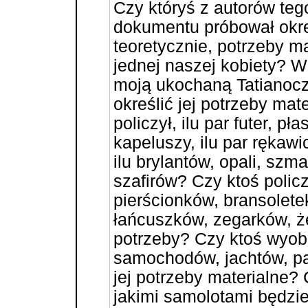
Czy któryś z autorów te
dokumentu próbował okre
teoretycznie, potrzeby m
jednej naszej kobiety? 
moją ukochaną Tatianoc
określić jej potrzeby mat
policzył, ilu par futer, p
kapeluszy, ilu par rękawi
ilu brylantów, opali, szm
szafirów? Czy ktoś policz
pierścionków, bransolete
łańcuszków, zegarków, ż
potrzeby? Czy ktoś wyobra
samochodów, jachtów, pa
jej potrzeby materialne?
jakimi samolotami będzie