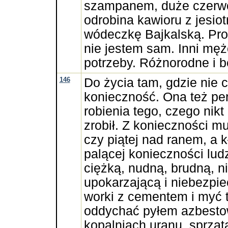
szampanem, duże czerwo
odrobina kawioru z jesiot
wódeczkę Bajkalską. Pro
nie jestem sam. Inni męż
potrzeby. Różnorodne i b
146
Do życia tam, gdzie nie
konieczność. Ona też pe
robienia tego, czego nikt
zrobił. Z konieczności mu
czy piątej nad ranem, a k
palącej konieczności lu
ciężką, nudną, brudną, n
upokarzającą i niebezpi
worki z cementem i myć t
oddychać pyłem azbesto
kopalniach uranu, sprząt