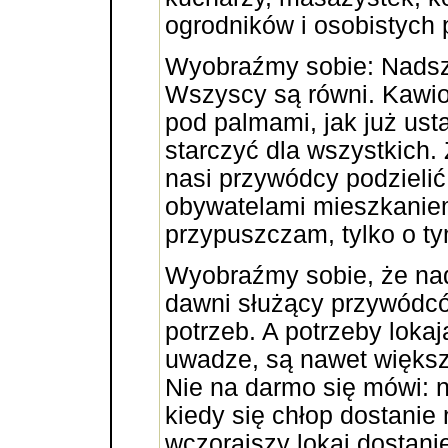
ogrodników i osobistych p
Wyobraźmy sobie: Nadsz
Wszyscy są równi. Kawior
pod palmami, jak już usta
starczyć dla wszystkich. Z
nasi przywódcy podzielić
obywatelami mieszkaniem 
przypuszczam, tylko o ty
Wyobraźmy sobie, że nade
dawni służący przywódc
potrzeb. A potrzeby lokaj
uwadze, są nawet większ
Nie na darmo się mówi: n
kiedy się chłop dostanie 
wczorajszy lokaj dostani