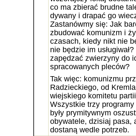
co ma zbierać brudne tal
dywany i drapać go wiec
Zastanówmy się: Jak bar
zbudować komunizm i ży
czasach, kiedy nikt nie bę
nie będzie im usługiwał? 
zapędzać zwierzyny do ic
spracowanych pleców?
Tak więc: komunizmu pr
Radzieckiego, od Kremla
wiejskiego komitetu partii
Wszystkie trzy programy 
były prymitywnym oszust
obywatele, dzisiaj pasa, 
dostaną wedle potrzeb.