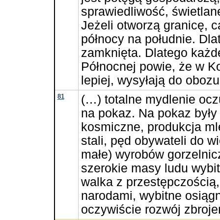
sprawiedliwość, świetlane 
Jeżeli otworzą granicę, c
północy na południe. Dlat
zamknięta. Dlatego każde
Północnej powie, że w Ko
lepiej, wysyłają do oboz
81
(…) totalne mydlenie ocz
na pokaz. Na pokaz były 
kosmiczne, produkcja mle
stali, pęd obywateli do w
małe) wyrobów gorzelnicz
szerokie masy ludu wybi
walka z przestępczością,
narodami, wybitne osiągni
oczywiście rozwój zbrojeń