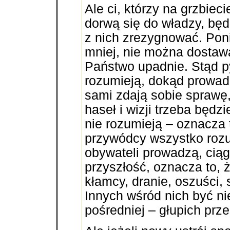
Ale ci, którzy na grzbiec
dorwą się do władzy, będ
z nich zrezygnować. Pon
mniej, nie można dostawa
Państwo upadnie. Stąd p
rozumieją, dokąd prowadz
sami zdają sobie sprawę
haseł i wizji trzeba będz
nie rozumieją – oznacza t
przywódcy wszystko rozu
obywateli prowadzą, ciąg
przyszłość, oznacza to, 
kłamcy, dranie, oszuści, 
Innych wśród nich być n
pośredniej – głupich prz