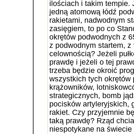
ilościach i takim tempie.
jedną atomową łódź pod
rakietami, nadwodnym st
zasięgiem, to po co St
okrętów podwodnych z 65
z podwodnym startem, z 
celownością? Jeżeli puł
prawdę i jeżeli o tej pra
trzeba będzie okroić pro
wszystkich tych okrętów
krążowników, lotniskowc
strategicznych, bomb jąd
pocisków artyleryjskich,
rakiet. Czy przyjemnie b
taką prawdę? Rząd chcia
niespotykane na świecie