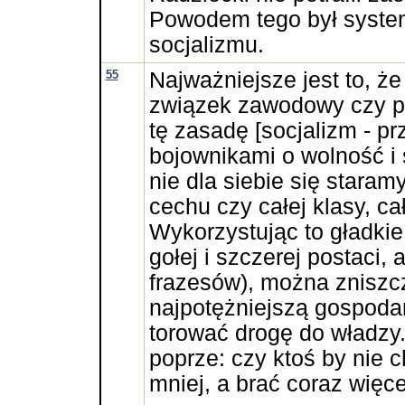
Powodem tego był syste
socjalizmu.
55
Najważniejsze jest to, że
związek zawodowy czy par
tę zasadę [socjalizm - pr
bojownikami o wolność i 
nie dla siebie się staram
cechu czy całej klasy, cał
Wykorzystując to gładkie
gołej i szczerej postaci,
frazesów), można zniszc
najpotężniejszą gospoda
torować drogę do władzy
poprze: czy ktoś by nie 
mniej, a brać coraz więce