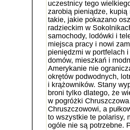
uczestnicy tego wielkieg
zarobią pieniądze, kupi
takie, jakie pokazano o
radzieckim w Sokolnikac
samochody, lodówki i tel
miejsca pracy i nowi zam
pieniędzmi w portfelach 
domów, mieszkań i modny
Amerykanie nie ogranicza
okrętów podwodnych, lo
i krążowników. Stany wyp
broni tylko dlatego, że w
w pogróżki Chruszczowa. 
Chruszczowowi, a pułko
to wszystkie te polarisy,
ogóle nie są potrzebne. 