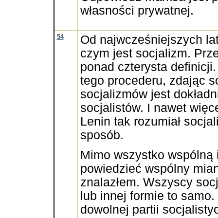
własności prywatnej.
54
Od najwcześniejszych la
czym jest socjalizm. Prz
ponad czterysta definicji
tego procederu, zdając s
socjalizmów jest dokładnie
socjalistów. I nawet wię
Lenin tak rozumiał socjal
sposób.
Mimo wszystko wspólną 
powiedzieć wspólny mian
znalazłem. Wszyscy socja
lub innej formie to samo
dowolnej partii socjalisty