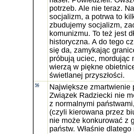
potrzeb. Ale nie teraz. 
socjalizm, a potrwa to kil
zbudujemy socjalizm, z
komunizmu. To też jest 
historyczna. A do tego cz
się da, zamykając granic
próbują uciec, mordując m
wierzą w piękne obietnic
świetlanej przyszłości.
56
Największe zmartwienie 
Związek Radziecki nie mó
z normalnymi państwami
(czyli kierowana przez b
nie może konkurować z 
państw. Właśnie dlatego