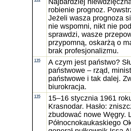
Najbardziej niewdzięczna
robienie prognoz. Powstr
Jeżeli wasza prognoza się
nie wspomni, nikt nie pod
sprawdzi, wasze przepow
przypomną, oskarżą o man
brak profesjonalizmu.
135
A czym jest państwo? Słu
państwowe – rząd, minist
państwowe i tak dalej. Z
biurokracja.
135
15–16 stycznia 1961 rok
Krasnodar. Hasło: zniszc
zbudować nowe Węgry. L
Północnokaukaskiego O
generał pułkownik Issa A