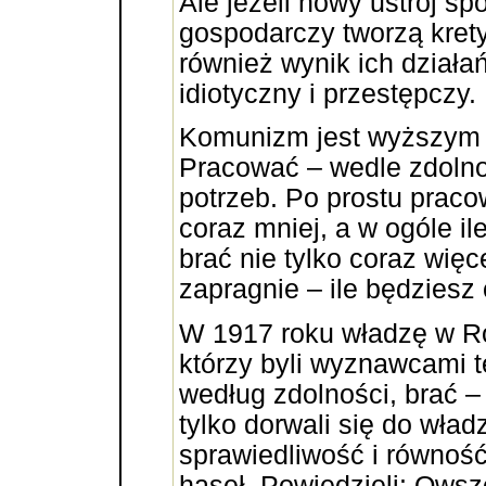
Ale jeżeli nowy ustrój sp
gospodarczy tworzą kretyn
również wynik ich działa
idiotyczny i przestępczy.
Komunizm jest wyższym 
Pracować – wedle zdolno
potrzeb. Po prostu praco
coraz mniej, a w ogóle il
brać nie tylko coraz więc
zapragnie – ile będziesz 
W 1917 roku władzę w Ros
którzy byli wyznawcami t
według zdolności, brać –
tylko dorwali się do wład
sprawiedliwość i równoś
haseł. Powiedzieli: Owsz