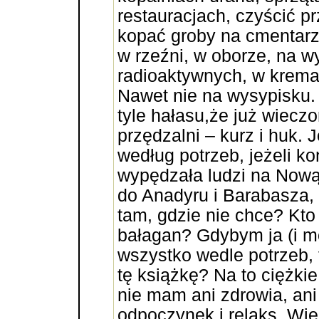
restauracjach, czyścić p
kopać groby na cmentarzu
w rzeźni, w oborze, na 
radioaktywnych, w krema
Nawet nie na wysypisku.
tyle hałasu,że już wiecz
przędzalni – kurz i huk.
według potrzeb, jeżeli k
wypędzała ludzi na Nową 
do Anadyru i Barabasza, 
tam, gdzie nie chce? Kto
bałagan? Gdybym ja (i mo
wszystko wedle potrzeb,
tę książkę? Na to ciężkie
nie mam ani zdrowia, an
odpoczynek i relaks. Więc