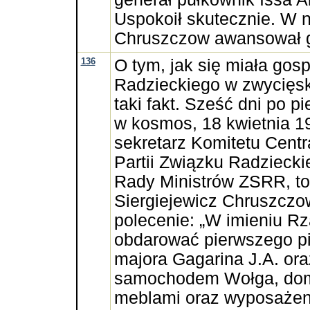
Uspokoił skutecznie. W 
Chruszczow awansował go
136
O tym, jak się miała go
Radzieckiego w zwycięsk
taki fakt. Sześć dni po p
w kosmos, 18 kwietnia 1
sekretarz Komitetu Cent
Partii Związku Radzieck
Rady Ministrów ZSRR, to
Siergiejewicz Chruszczow
polecenie: „W imieniu R
obdarować pierwszego p
majora Gagarina J.A. ora
samochodem Wołga, do
meblami oraz wyposażen