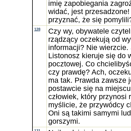
imię zapobiegania zagroż
widać, jest przesadzone!
przyznać, że się pomylili
128
Czy wy, obywatele czyteln
rządzący oczekują od w
informacji? Nie wierzcie
Listonosz kieruje się do 
pocztowej. Co chcielibyś
czy prawdę? Ach, oczekuj
ma tak. Prawda zawsze j
postawcie się na miejscu
człowiek, który przynosi
myślicie, że przywódcy 
Oni są takimi samymi lud
gorszymi.
131