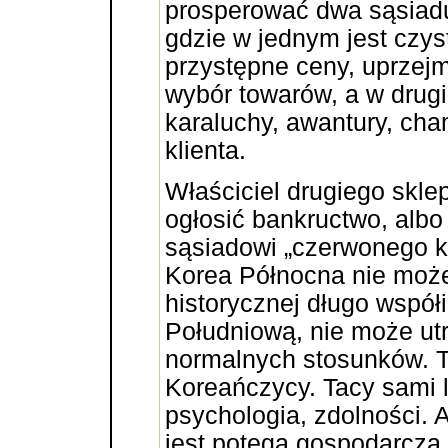
prosperować dwa sąsiadu
gdzie w jednym jest czyst
przystępne ceny, uprzej
wybór towarów, a w drugi
karaluchy, awantury, ch
klienta.
Właściciel drugiego skle
ogłosić bankructwo, alb
sąsiadowi „czerwonego k
Korea Północna nie moż
historycznej długo współ
Południową, nie może ut
normalnych stosunków. T
Koreańczycy. Tacy sami l
psychologia, zdolności. 
jest potęgą gospodarczą,