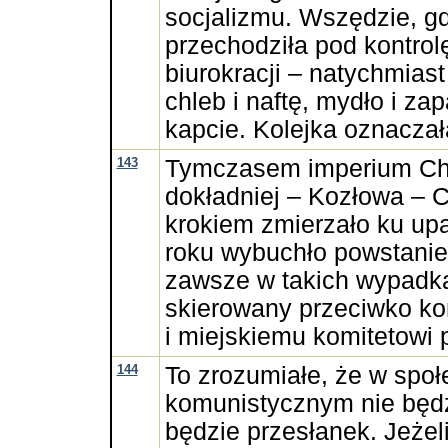
socjalizmu. Wszędzie, g
przechodziła pod kontrol
biurokracji – natychmiast 
chleb i naftę, mydło i zapa
kapcie. Kolejka oznaczał
143
Tymczasem imperium Ch
dokładniej – Kozłowa –
krokiem zmierzało ku upa
roku wybuchło powstanie
zawsze w takich wypadka
skierowany przeciwko kom
i miejskiemu komitetowi p
144
To zrozumiałe, że w spo
komunistycznym nie będz
będzie przesłanek. Jeżel