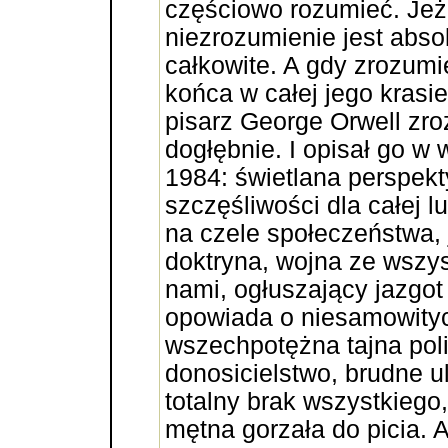
częściowo rozumieć. Jeże
niezrozumienie jest absol
całkowite. A gdy zrozumi
końca w całej jego krasie
pisarz George Orwell zr
dogłębnie. I opisał go w 
1984: świetlana perspekt
szczęśliwości dla całej l
na czele społeczeństwa,
doktryna, wojna ze wszyst
nami, ogłuszający jazgot
opowiada o niesamowityc
wszechpotężna tajna pol
donosicielstwo, brudne u
totalny brak wszystkiego, 
mętna gorzała do picia. Al