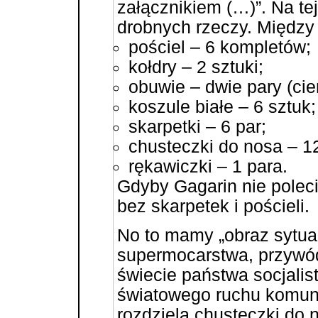
załącznikiem (…)”. Na tej 
drobnych rzeczy. Między 
pościel – 6 kompletów;
kołdry – 2 sztuki;
obuwie – dwie pary (cie
koszule białe – 6 sztuk;
skarpetki – 6 par;
chusteczki do nosa – 12
rękawiczki – 1 para.
Gdyby Gagarin nie polec
bez skarpetek i pościeli.
No to mamy „obraz sytua
supermocarstwa, przywó
świecie państwa socjalist
światowego ruchu komun
rozdziela chusteczki do 