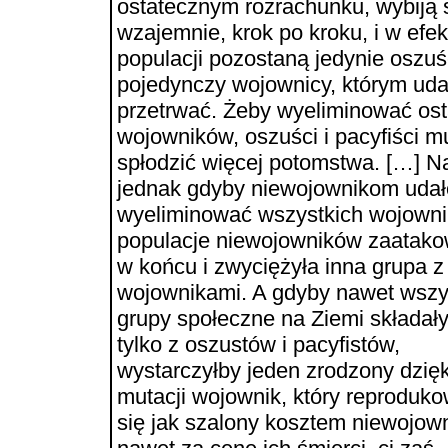
ostatecznym rozrachunku, wybiją 
wzajemnie, krok po kroku, i w efe
populacji pozostaną jedynie oszuś
pojedynczy wojownicy, którym uda
przetrwać. Żeby wyeliminować ost
wojowników, oszuści i pacyfiści mu
spłodzić więcej potomstwa. […] N
jednak gdyby niewojownikom udał
wyeliminować wszystkich wojowni
populacje niewojowników zaatako
w końcu i zwyciężyła inna grupa z
wojownikami. A gdyby nawet wszy
grupy społeczne na Ziemi składały
tylko z oszustów i pacyfistów,
wystarczyłby jeden zrodzony dzięk
mutacji wojownik, który reproduk
się jak szalony kosztem niewojow