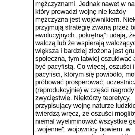
mężczyznami. Jednak nawet w nar
który prowadzi wojnę nie każdy
mężczyzna jest wojownikiem. Niek
przyjmują strategię zwaną przez 
ewolucyjnych „pokrętną”: udają, ż
walczą lub że wspierają walczący
większa i bardziej złożona jest gr
społeczna, tym łatwiej oszukiwać 
być pacyfistą. Co więcej, oszuści i
pacyfiści, którym się powiodło, m
próbować prosperować, uczestnic
(reprodukcyjnie) w części nagrody
zwycięstwie. Niektórzy teoretycy,
przypisujący wojnę naturze ludzkie
twierdzą wręcz, ze oszuści moglib
niemal wyeliminować wszystkie g
„wojenne”, wojownicy bowiem, w