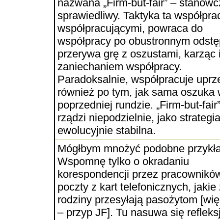
nazwana „Firm-but-fair” – stanowc
sprawiedliwy. Taktyka ta współpra
współpracującymi, powraca do
współpracy po obustronnym odstę
przerywa grę z oszustami, karząc 
zaniechaniem współpracy.
Paradoksalnie, współpracuje uprz
również po tym, jak sama oszuka
poprzedniej rundzie. „Firm-but-fair
rządzi niepodzielnie, jako strategi
ewolucyjnie stabilna.
Mógłbym mnożyć podobne przykła
Wspomnę tylko o okradaniu
korespondencji przez pracownikó
poczty z kart telefonicznych, jakie
rodziny przesyłają pasożytom [wi
– przyp JF]. Tu nasuwa się refleks