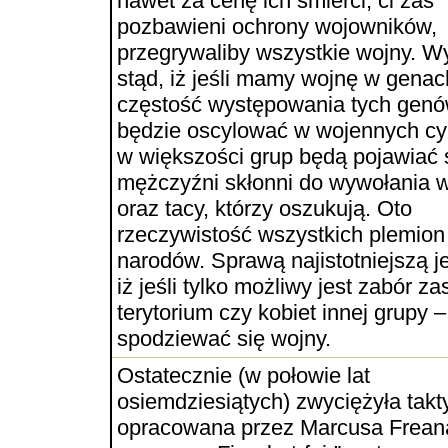
nawet za cenę ich śmierci, ci zaś
pozbawieni ochrony wojowników,
przegrywaliby wszystkie wojny. W
stąd, iż jeśli mamy wojnę w genach
częstość występowania tych gen
będzie oscylować w wojennych cyk
w większości grup będą pojawiać 
mężczyźni skłonni do wywołania 
oraz tacy, którzy oszukują. Oto
rzeczywistość wszystkich plemion 
narodów. Sprawą najistotniejszą je
iż jeśli tylko możliwy jest zabór z
terytorium czy kobiet innej grupy 
spodziewać się wojny.
Ostatecznie (w połowie lat
osiemdziesiątych) zwyciężyła takt
opracowana przez Marcusa Frean